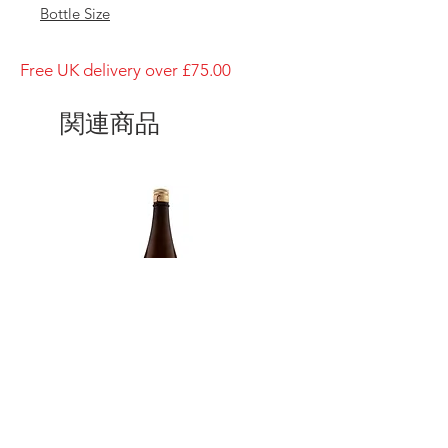
Bottle Size
1800ml
Brewery
Free UK delivery over £75.00
Yamawa Shuzoten
Brand
関連商品
Washiga kuni
Type of Sake
Junmai Dai-Ginjo
Made in
Japan
Prefecture
Miyagi/ 宮城県
Alcohol Percentage
15%
Kiyoizumi yuki Futsuushu
Kikusui Karakuchi honjō