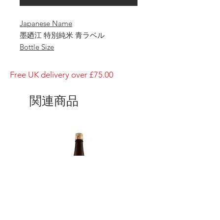
Japanese Name
墨廼江 特別純米 青ラベル
Bottle Size
1800ml
Brewery
Free UK delivery over £75.00
Suminoe Shuzo
Brand
関連商品
Suminoe
Type of Sake
Tokubetsu- Junmai
Made in
Japan
Prefecture
Miyagi/ 宮城県
Alcohol Percentage
15%