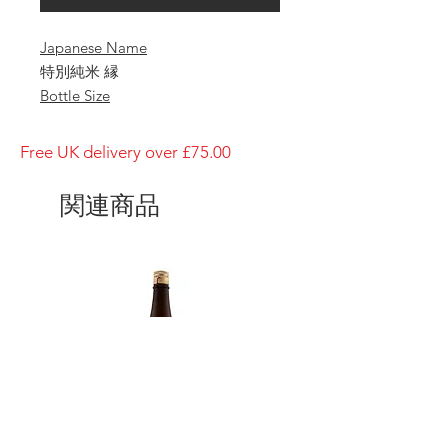
Japanese Name
特別純米 縁
Bottle Size
1800ml
Brewery
Free UK delivery over £75.00
Katsuyama
Brand
関連商品
Katsuyama
Type of Sake
Tokubetsu Junmai
Made in
Japan
Prefecture
Miyagi/ 宮城県
Alcohol Percentage
15%