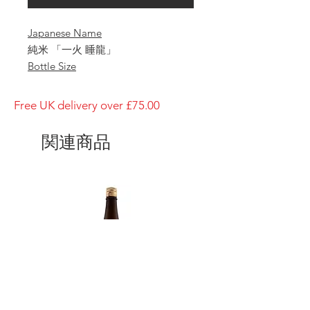
Japanese Name
純米 「一火 睡龍」
Bottle Size
1800ml
Brewery
Free UK delivery over £75.00
Kubo-Honke
Brand
関連商品
Suiryu
Type of Sake
Junmai Hitohi
Made in
Japan
Prefecture
Nara
Alcohol Percentage
15%