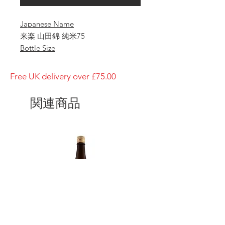
Japanese Name
来楽 山田錦 純米75
Bottle Size
1800ml
Brewery
Free UK delivery over £75.00
Ibaraki Shuzo
Brand
関連商品
Rairaku
Type of Sake
Junmai 75
Made in
Japan
Prefecture
Hyogo/ 兵庫県
Alcohol Percentage
15%