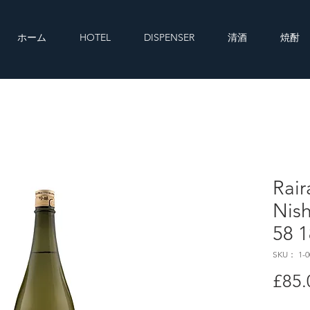
ホーム
HOTEL
DISPENSER
清酒
焼酎
Rai
Nish
58 
SKU： 1-0
£85.