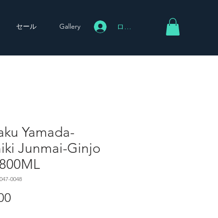
セール
Gallery
ログイン
raku Yamada-
iki Junmai-Ginjo
1800ML
047-0048
00
価
格