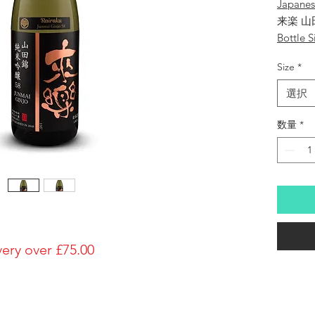
Japane
来楽 山
Bottle S
1800ml
Size
*
Brewery
Ibaraki
選択
Brand
Rairaku
数量
*
Type of
Junmai-
Made in
Japan
Prefectu
Hyogo
Alcohol
very over £75.00
16%