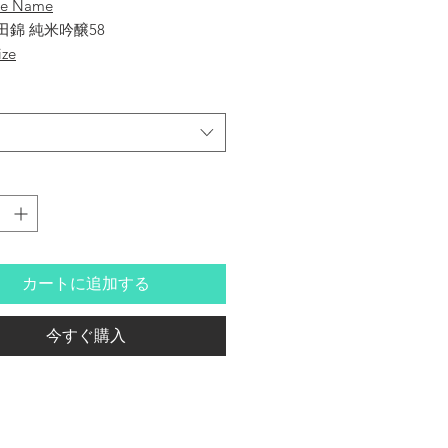
se Name
田錦 純米吟醸58
ize
 Shuzo
 Sake
Ginjo 58
カートに追加する
re
/ 兵庫県
今すぐ購入
 Percentage