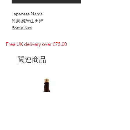
Japanese Name
竹泉 純米山田錦
Bottle Size
1800ml
Brewery
Free UK delivery over £75.00
Tajime Goumei
Brand
関連商品
Chikusen
Type of Sake
Junmai Yamada-Nishiki
Made in
Japan
Prefecture
Hyogo/ 兵庫県
Alcohol Percentage
15%