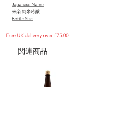
Japanese Name
来楽 純米吟醸
Bottle Size
1800ml
Brewery
Free UK delivery over £75.00
Ibaraki Shuzo
Brand
関連商品
Rairaku
Type of Sake
Junmai-Ginjo
Made in
Japan
Prefecture
Hyogo/ 兵庫県
Alcohol Percentage
15%