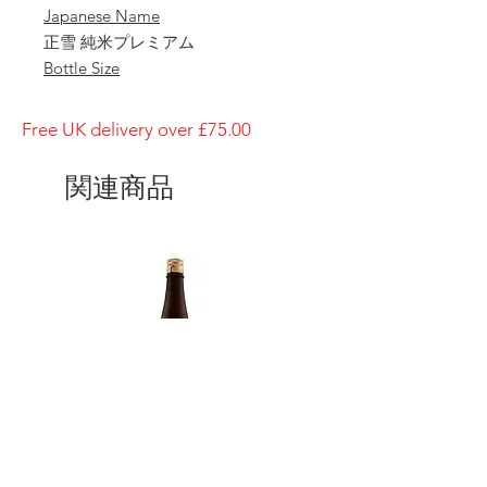
Japanese Name
正雪 純米プレミアム
Bottle Size
1800ml
Brewery
Free UK delivery over £75.00
Kanzawagawa Shuzojo
Brand
関連商品
Shosetsu
Type of Sake
Junmai Premium
Made in
Japan
Prefecture
Shizuoka
Alcohol Percentage
15%