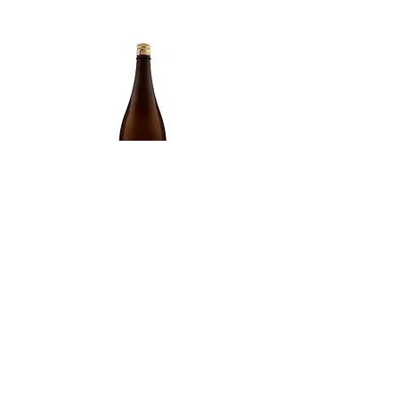
Type of Sake
Junmai
Made in
Japan
Prefecture
Akita/ 秋田県
Alcohol Percentage
15.50%
Kiyoizumi yuki Futsuushu
Kikusui Karakuchi honjō
価格
価格
£59.00
£69.00
トップ
会社案内
お問い合わせ