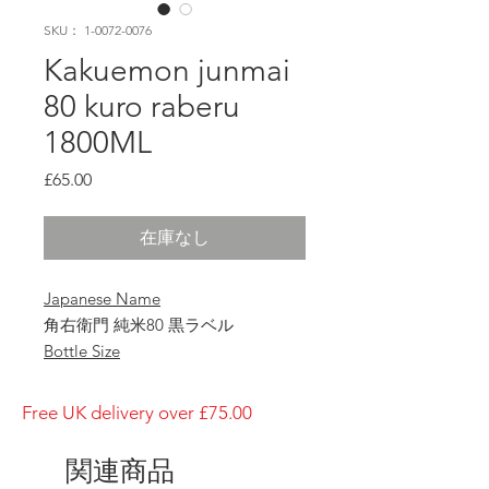
SKU： 1-0072-0076
Kakuemon junmai
80 kuro raberu
1800ML
価
£65.00
格
在庫なし
Japanese Name
角右衛門 純米80 黒ラベル
Bottle Size
1800ml
Brewery
Free UK delivery over £75.00
Kimura Brewery
Brand
関連商品
Kakuemon