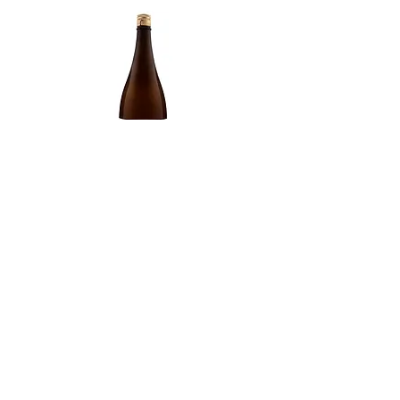
Junmai Seiya
Made in
Japan
Prefecture
Kumamoto/ 熊本県
Alcohol Percentage
15%
Kiyoizumi yuki Futsuushu
Kikusui Karakuchi honjō
価格
価格
£59.00
£69.00
トップ
会社案内
お問い合わせ