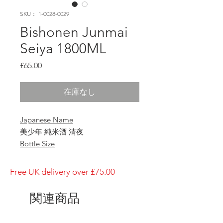
SKU： 1-0028-0029
Bishonen Junmai
Seiya 1800ML
価
£65.00
格
在庫なし
Japanese Name
美少年 純米酒 清夜
Bottle Size
1800ml
Brewery
Free UK delivery over £75.00
Bishonen
Brand
関連商品
Bishonen
Type of Sake