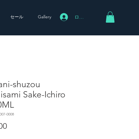
セール
Gallery
ログイン
ani-shuzou
isami Sake-Ichiro
0ML
007-0008
00
価
格