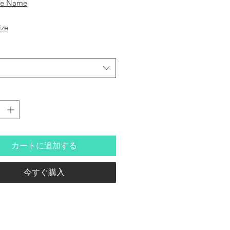
se Name
ize
shuzou
mi
 Sake
カートに追加する
re
今すぐ購入
 Percentage