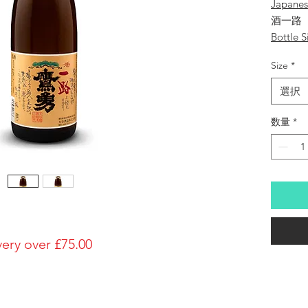
Japane
酒一路
Bottle S
1800ml
Size
*
Brewery
Ohtani-
選択
Brand
Takaisa
数量
*
Type of
Junmai
Made in
Japan
Prefectu
Tottori
Alcohol
very over £75.00
16%