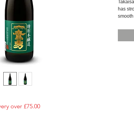
Takais
has str
smooth 
brewery
continu
generat
淡麗で
す。
Japane
特別本
Bottle S
1800ml
Brewery
Ohtani-
very over £75.00
Brand
Takaisa
Type of
Tokubet