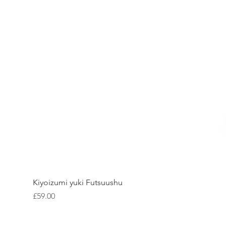
Kiyoizumi yuki Futsuushu
価格
£59.00