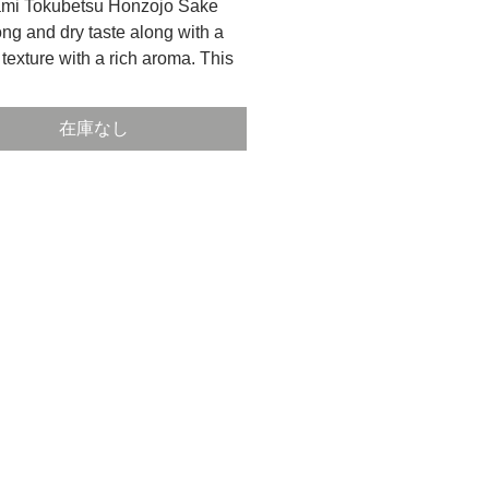
ami Tokubetsu Honzojo Sake
ong and dry taste along with a
texture with a rich aroma. This
 has over 130 years of history,
ing their challenge for the next
在庫なし
ion.
きりっと力強い味わいのする酒で
se Name
醸造
ize
shuzou
mi
 Sake
su-Honjouzou