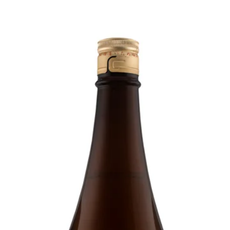
Made in
Japan
Prefectu
Alcohol
15%