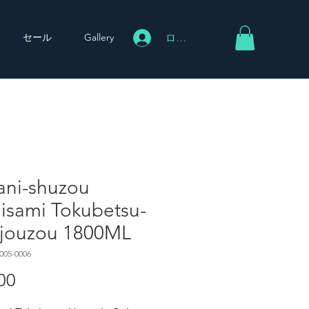
セール
Gallery
ログイン
ani-shuzou
isami Tokubetsu-
jouzou 1800ML
005-0006
00
価
格