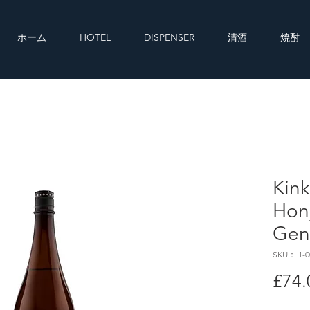
ホーム
HOTEL
DISPENSER
清酒
焼酎
Kin
Honj
Gen
SKU： 1-0
£74.