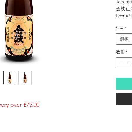
Japane
金鼓 山
Bottle S
1800ml
Size
*
Brewery
Okura 
選択
Brand
Kinko
数量
*
Type of
Honjozo
Made in
Japan
Prefectu
Nara/
Alcohol
very over £75.00
17%