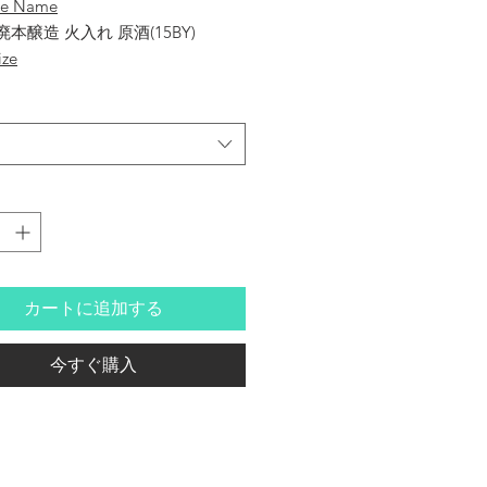
se Name
廃本醸造 火入れ 原酒(15BY)
ize
Honke
 Sake
u Hiire-Genshu
カートに追加する
re
 奈良県
今すぐ購入
 Percentage