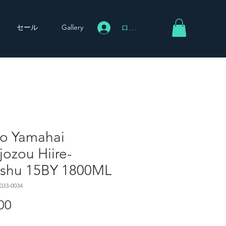
セール
Gallery
ログイン
ko Yamahai
ozou Hiire-
shu 15BY 1800ML
033-0034
00
価
格