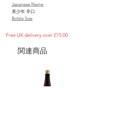
Japanese Name
美少年 辛口
Bottle Size
1800ml
Brewery
Free UK delivery over £75.00
Bishonen
Brand
関連商品
Bishonen
Type of Sake
Karakuchi
Made in
Japan
Prefecture
Kumamoto/ 熊本県
Alcohol Percentage
15%