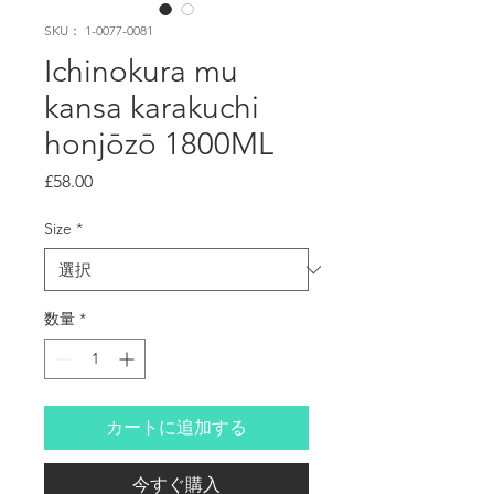
SKU： 1-0077-0081
Ichinokura mu
kansa karakuchi
honjōzō 1800ML
価
£58.00
格
Size
*
数量
*
カートに追加する
今すぐ購入