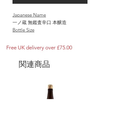
Japanese Name
一ノ蔵 無鑑査辛口 本醸造
Bottle Size
1800ml
Brewery
Free UK delivery over £75.00
ICHINOKURA
Brand
関連商品
ICHINOKURA
Type of Sake
Honjouzo
Made in
Japan
Prefecture
Miyagi/ 宮城県
Alcohol Percentage
15%