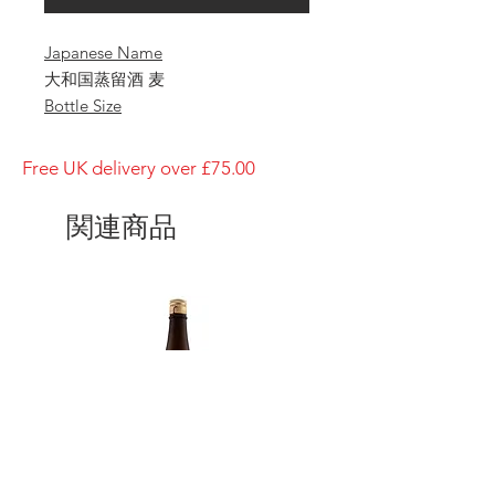
Japanese Name
大和国蒸留酒 麦
Bottle Size
1800ml
Brewery
Free UK delivery over £75.00
Yagi Shuzo
Brand
関連商品
Yagi
Type of Sake
Nara
Made in
Japan
Prefecture
Nara/ 奈良県
Alcohol Percentage
25%