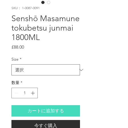
SKU： 1-0087-0091
Senshō Masamune
tokubetsu junmai
1800ML
価
£88.00
格
Size
*
数量
*
カートに追加する
今すぐ購入