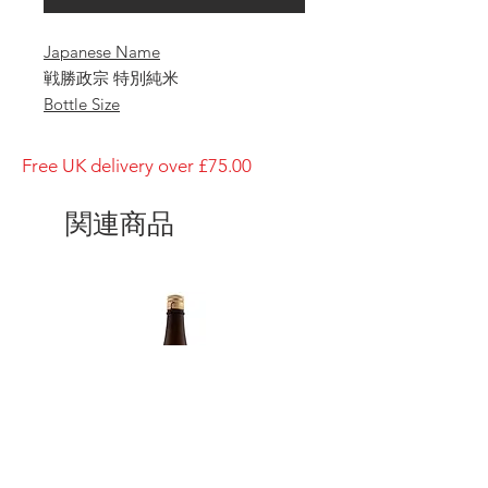
Japanese Name
戦勝政宗 特別純米
Bottle Size
1800ml
Brewery
Free UK delivery over £75.00
Katsuyama
Brand
関連商品
Senshō Masamune
Type of Sake
Tokubetsu Junmai
Made in
Japan
Prefecture
Miyagi/ 宮城県
Alcohol Percentage
15%