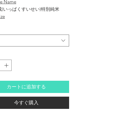
se Name
成(いっぱくすいせい)特別純米
ize
uju Brewery co.ltd
isei
 Sake
su junmai
カートに追加する
re
 秋田県
今すぐ購入
 Percentage