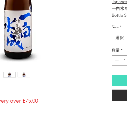
Japane
一白水
Bottle S
1800ml
Size
*
Brewery
Fukurok
選択
Brand
Ippakusu
数量
*
Type of
Tokubet
Made in
Japan
Prefectu
Akita/
Alcohol
very over £75.00
16%