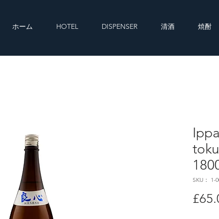
ホーム
HOTEL
DISPENSER
清酒
焼酎
Ippa
tok
180
SKU： 1-0
£65.