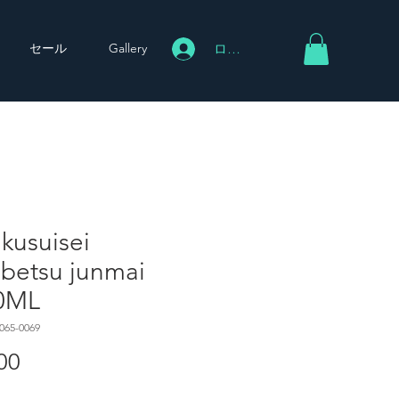
セール
Gallery
ログイン
kusuisei
ubetsu junmai
0ML
065-0069
00
価
格