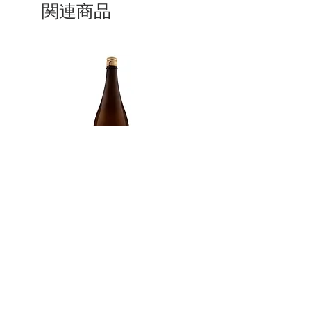
Fukurokuju
関連商品
Brand
Ippakusuisei
Type of Sake
Junmaiginjō miyama nishiki
Made in
Japan
Prefecture
Akita/ 秋田県
Alcohol Percentage
16%
Kiyoizumi yuki Futsuushu
Kikusui Karakuchi honjō
価格
価格
£59.00
£69.00
トップ