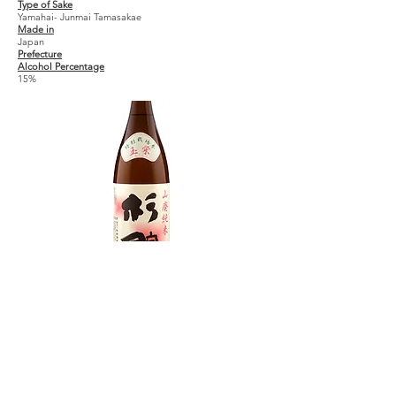
Type of Sake
Yamahai- Junmai Tamasakae
Made in
Japan
Prefecture
Alcohol Percentage
15%