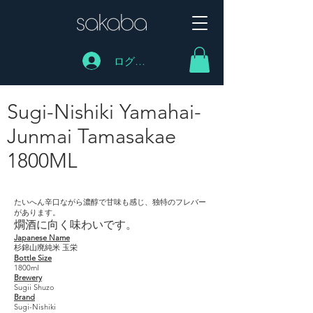
ログイン
Sugi-Nishiki Yamahai-
Junmai Tamasakae
1800ML
Sugi-Nishiki Yamahai- Junmai Tamasakae 1800ML
たいへん辛口ながら濃醇で甘味も感じ、独特のフレバー
があります。
燗酒に向く味わいです。
Japanese Name
杉錦山廃純米 玉栄
Bottle Size
1800ml
Brewery
Sugii Shuzo
Brand
Sugi-Nishiki