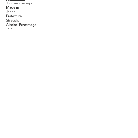
Junmai- daiginjo
Made in
Japan
Prefecture
Shizuoka
Alcohol Percentage
15%
トップ
会社案内
お問い合わせ
© 2020 Sakaba World Limited