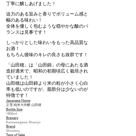
丁寧に醸しあげました！
迫力のある旨みと香りでボリューム感と
幅のある味わい！
全体を優しく包むような穏やかな酸のバ
ランスは見事です！
しっかりとした味わいをもった高品質な
お酒！
もちろん後味のキレの良さも抜群です！
「山田穂」は「山田錦」の母にあたる酒
造好適米で、昭和の初期頃広く栽培され
ていました！
山田穂は山田錦より米の粒が小さく心白
率も低いのですが、脂肪分は少ないのが
特徴です！
Japanese Name
正雪 純米大吟醸 山田穂
Bottle Size
1800ml
Brewery
Kanzawagawa Shuzojo
Brand
Shosetsu
Type of Sake