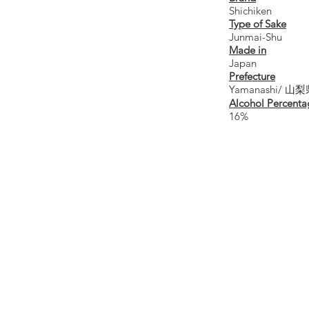
Shichiken
Type of Sake
Junmai-Shu
Made in
Japan
Prefecture
Yamanashi/ 山
Alcohol Percenta
16%