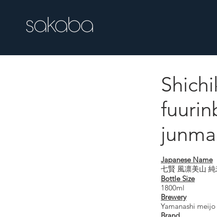
Shich
Shichiken fuuri
fuurin
junma
Japanese Name
七賢 風凛美山 
Bottle Size
1800ml
Brewery
Yamanashi meijo
Brand