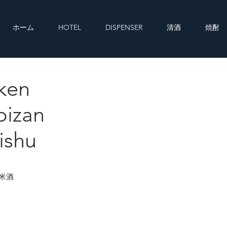
ホーム
HOTEL
DISPENSER
清酒
焼酎
iken
nbizan junmaishu
bizan
ishu
純米酒