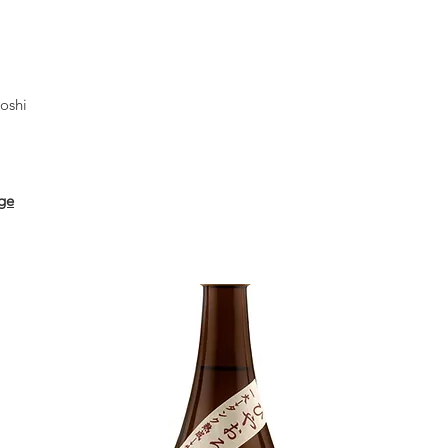
oshi
ge