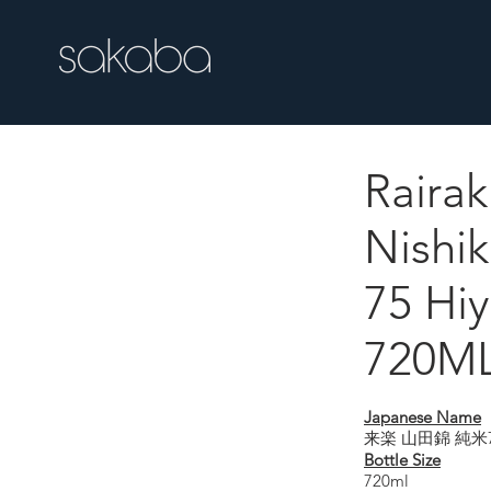
Raira
Rairaku Yamada-
Nishik
75 Hiy
720M
Japanese Name
来楽 山田錦 純米
Bottle Size
720ml