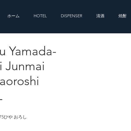
ホーム
HOTEL
DISPENSER
清酒
焼酎
ku Yamada-
Nishiki Junmai 75 Hiyaoroshi 720ML
i Junmai
aoroshi
L
75ひや おろし