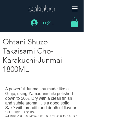
ログイン
Ohtani Shuzo
Takaisami Cho-
Karakuchi-Junmai
1800ML
Ohtani Shuzo Takaisami Cho-Karakuchi-Junmai
1800ML
A powerful Junmaishu made like a
Ginjo, using Yamadanishiki polished
down to 50%. Dry with a clean finish
and subtle aroma, it is a good solid
Saké with breadth and depth of flavour
1.8L 山田錦・玉栄50％
辛口純米より、さらに辛くすっきりとした味わいをぜひ