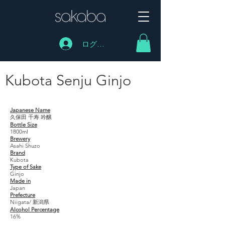
ログイン
Kubota Senju Ginjo
Kubota Senju Ginjo
Japanese Name
久保田 千寿 吟醸
Bottle Size
1800ml
Brewery
Asahi Shuzo
Brand
Kubota
Type of Sake
Ginjo
Made in
Japan
Prefecture
Niigata/ 新潟県
Alcohol Percentage
16%