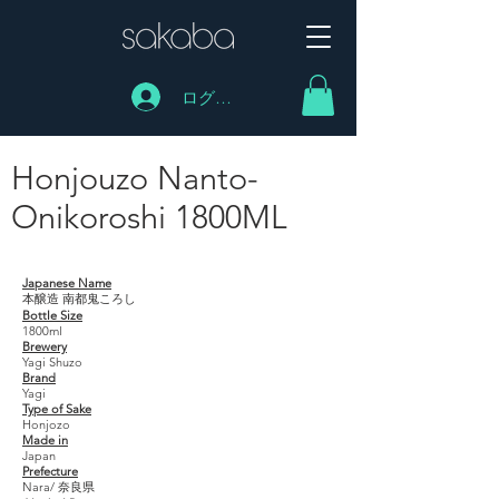
ログイン
Honjouzo Nanto-
Onikoroshi 1800ML
Honjouzo Nanto- Onikoroshi 1800ML
Japanese Name
本醸造 南都鬼ころし
Bottle Size
1800ml
Brewery
Yagi Shuzo
Brand
Yagi
Type of Sake
Honjozo
Made in
Japan
Prefecture
Nara/ 奈良県