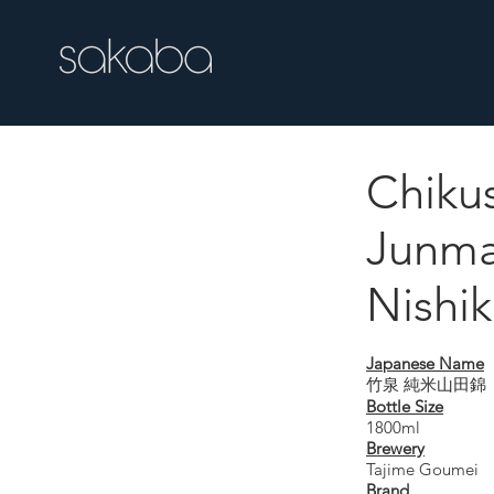
Chiku
Chikusen Junma
Junma
Nishi
Japanese Name
竹泉 純米山田錦
Bottle Size
1800ml
Brewery
Tajime Goumei
Brand