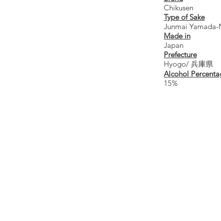
Chikusen
Type of Sake
Junmai Yamada-N
Made in
Japan
Prefecture
Hyogo/ 兵庫県
Alcohol Percenta
15%