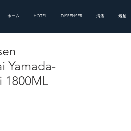
ホーム
HOTEL
DISPENSER
清酒
焼酎
sen
i Yamada-Nishiki 1800ML
i Yamada-
ki 1800ML