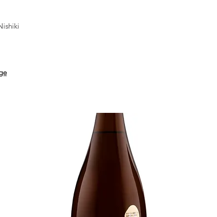
ishiki
ge