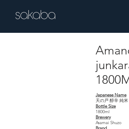
Aman
Amanoto junkar
junkar
1800
Japanese Name
天の戸 醇辛 純米
Bottle Size
1800ml
Brewery
Asamai Shuzo
Brand