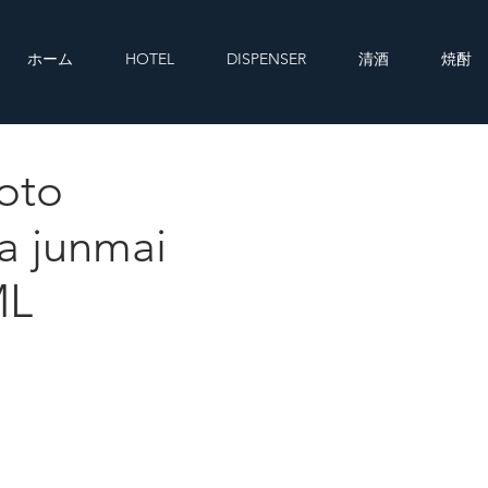
ホーム
HOTEL
DISPENSER
清酒
焼酎
oto
a junmai 1800ML
a junmai
ML