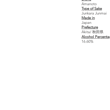
Amanoto
Type of Sake
Junkara Junmai
Made in
Japan
Prefecture
Akita/ 秋田県
Alcohol Percenta
16.60%