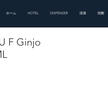
ホーム
HOTEL
DISPENSER
清酒
焼酎
 F Ginjo
 1800ML
ML