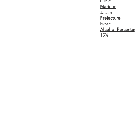
Ginjo
Made in
Japan
Prefecture
Iwate
Alcohol Percenta
15%