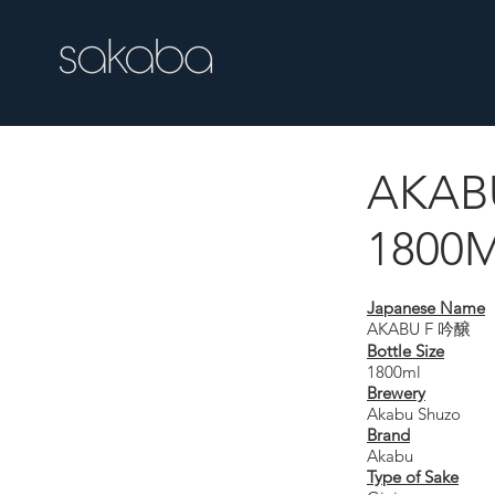
AKABU
AKABU F Ginjo
1800
Japanese Name
AKABU F 吟醸
Bottle Size
1800ml
Brewery
Akabu Shuzo
Brand
Akabu
Type of Sake